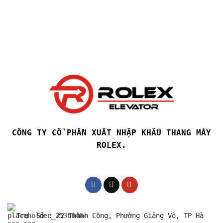
CÔNG TY CỔ PHẦN XUẤT NHẬP KHẨU THANG MÁY
ROLEX.
Trụ Sở : 22 Thành Công, Phường Giảng Võ, TP Hà