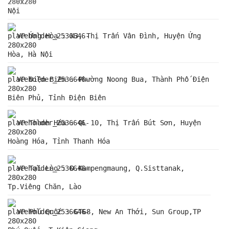
Nội
VP Ứng Hòa : X3, Thị Trấn Vân Đình, Huyện Ứng
Hòa, Hà Nội
VP Điện Biên : Phường Noong Bua, Thành Phố Điện
Biên Phủ, Tỉnh Điện Biên
VP Thanh Hóa : QL 10, Thị Trấn Bút Sơn, Huyện
Hoàng Hóa, Tỉnh Thanh Hóa
VP Tại Lào : Đ.Kampengmaung, Q.Sisttanak,
Tp.Viêng Chăn, Lào
VP Phú Quốc : GT68, New An Thới, Sun Group,TP