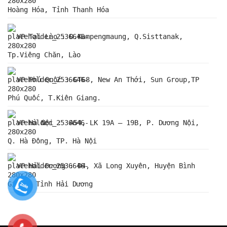
Hoàng Hóa, Tỉnh Thanh Hóa
VP Tại Lào : Đ.Kampengmaung, Q.Sisttanak,
Tp.Viêng Chăn, Lào
VP Phú Quốc : GT68, New An Thới, Sun Group,TP
Phú Quốc, T.Kiên Giang.
VP Hà Nội : A54, LK 19A – 19B, P. Dương Nội,
Q. Hà Đông, TP. Hà Nội
VP Hải Dương : Đ4, Xã Long Xuyên, Huyện Bình
Giang, Tỉnh Hải Dương