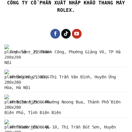
CÔNG TY CỔ PHẦN XUẤT NHẬP KHẨU THANG MÁY
ROLEX.
Trụ Sở : 22 Thành Công, Phường Giảng Võ, TP Hà
Nội
VP Ứng Hòa : X3, Thị Trấn Vân Đình, Huyện Ứng
Hòa, Hà Nội
VP Điện Biên : Phường Noong Bua, Thành Phố Điện
Biên Phủ, Tỉnh Điện Biên
VP Thanh Hóa : QL 10, Thị Trấn Bút Sơn, Huyện