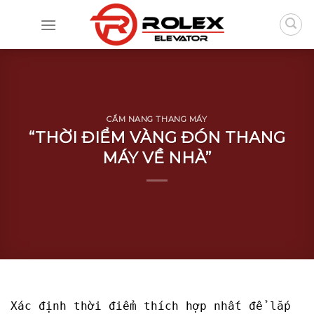
Skip
to
content
CẨM NANG THANG MÁY
“THỜI ĐIỂM VÀNG ĐÓN THANG
MÁY VỀ NHÀ”
Xác định thời điểm thích hợp nhất để lắp