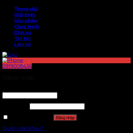
Trang chủ
Giới thiệu
Sản phẩm
Công trình
Dịch vụ
Tin tức
Liên hệ
0919008436
Đăng nhập
Tên tài khoản hoặc địa chỉ email
*
Mật khẩu
*
Ghi nhớ mật khẩu
Đăng nhập
Quên mật khẩu?