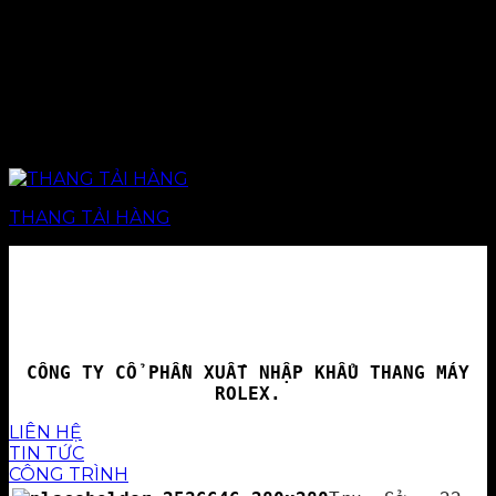
THANG TẢI HÀNG
CÔNG TY CỔ PHẦN XUẤT NHẬP KHẨU THANG MÁY
ROLEX.
LIÊN HỆ
TIN TỨC
CÔNG TRÌNH