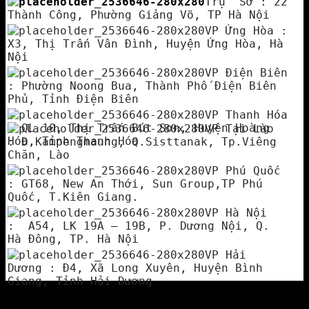
Trụ Sở : 22
Thành Công, Phường Giảng Võ, TP Hà Nội
VP Ứng Hòa :
X3, Thị Trấn Vân Đình, Huyện Ứng Hòa, Hà
Nội
VP Điện Biên
: Phường Noong Bua, Thành Phố Điện Biên
Phủ, Tỉnh Điện Biên
VP Thanh Hóa
: QL 10, Thị Trấn Bút Sơn, Huyện Hoàng
VP Tại Lào
Hóa, Tỉnh Thanh Hóa
: Đ.Kampengmaung, Q.Sisttanak, Tp.Viêng
Chăn, Lào
VP Phú Quốc
: GT68, New An Thới, Sun Group,TP Phú
Quốc, T.Kiên Giang.
VP Hà Nội
: A54, LK 19A – 19B, P. Dương Nội, Q.
Hà Đông, TP. Hà Nội
VP Hải
Dương : Đ4, Xã Long Xuyên, Huyện Bình
Giang, Tỉnh Hải Dương
Copyright 2026 ©
BẢN QUYỀN THUỘC VỀ CÔNG TY CỔ PHẦN
THANG MÁY ROLEX