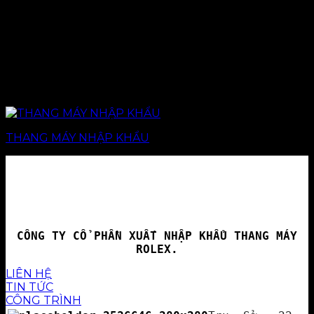
THANG MÁY NHẬP KHẨU
CÔNG TY CỔ PHẦN XUẤT NHẬP KHẨU THANG MÁY
ROLEX.
LIÊN HỆ
TIN TỨC
CÔNG TRÌNH