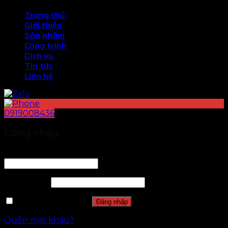
Trang chủ
Giới thiệu
Sản phẩm
Công trình
Dịch vụ
Tin tức
Liên hệ
0919008436
Đăng nhập
Tên tài khoản hoặc địa chỉ email
*
Mật khẩu
*
Ghi nhớ mật khẩu
Đăng nhập
Quên mật khẩu?