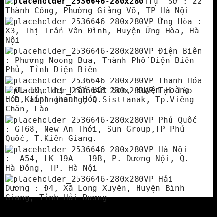
Trụ Sở : 22
Thành Công, Phường Giảng Võ, TP Hà Nội
VP Ứng Hòa :
X3, Thị Trấn Vân Đình, Huyện Ứng Hòa, Hà
Nội
VP Điện Biên
: Phường Noong Bua, Thành Phố Điện Biên
Phủ, Tỉnh Điện Biên
VP Thanh Hóa
: QL 10, Thị Trấn Bút Sơn, Huyện Hoàng
VP Tại Lào
Hóa, Tỉnh Thanh Hóa
: Đ.Kampengmaung, Q.Sisttanak, Tp.Viêng
Chăn, Lào
VP Phú Quốc
: GT68, New An Thới, Sun Group,TP Phú
Quốc, T.Kiên Giang.
VP Hà Nội
: A54, LK 19A – 19B, P. Dương Nội, Q.
Hà Đông, TP. Hà Nội
VP Hải
Dương : Đ4, Xã Long Xuyên, Huyện Bình
Giang, Tỉnh Hải Dương
Copyright 2026 ©
BẢN QUYỀN THUỘC VỀ CÔNG TY CỔ PHẦN
THANG MÁY ROLEX